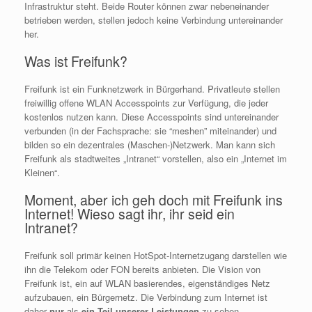
Infrastruktur steht. Beide Router können zwar nebeneinander
betrieben werden, stellen jedoch keine Verbindung untereinander
her.
Was ist Freifunk?
Freifunk ist ein Funknetzwerk in Bürgerhand. Privatleute stellen
freiwillig offene WLAN Accesspoints zur Verfügung, die jeder
kostenlos nutzen kann. Diese Accesspoints sind untereinander
verbunden (in der Fachsprache: sie “meshen” miteinander) und
bilden so ein dezentrales (Maschen-)Netzwerk. Man kann sich
Freifunk als stadtweites „Intranet“ vorstellen, also ein „Internet im
Kleinen“.
Moment, aber ich geh doch mit Freifunk ins
Internet! Wieso sagt ihr, ihr seid ein
Intranet?
Freifunk soll primär keinen HotSpot-Internetzugang darstellen wie
ihn die Telekom oder FON bereits anbieten. Die Vision von
Freifunk ist, ein auf WLAN basierendes, eigenständiges Netz
aufzubauen, ein Bürgernetz. Die Verbindung zum Internet ist
daher
nur
als
ein Teil unserer Leistungen
zu sehen.