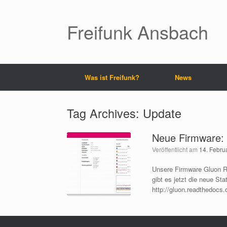
Freifunk Ansbach
Was ist Freifunk?
News
Tag Archives:
Update
Neue Firmware:
Veröffentlicht am
14. Febru
Unsere Firmware Gluon Re
gibt es jetzt die neue St
http://gluon.readthedocs.